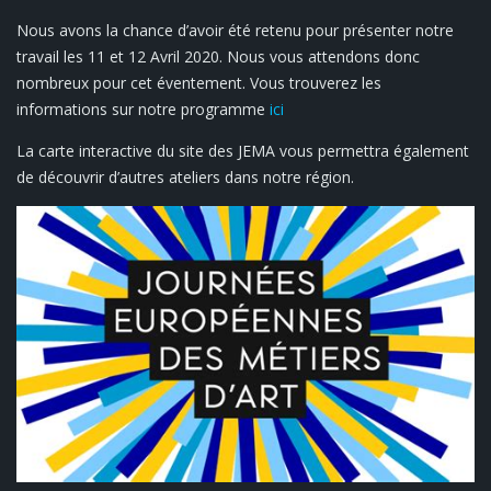
o
é
Nous avons la chance d’avoir été retenu pour présenter notre
b
e
travail les 11 et 12 Avril 2020. Nous vous attendons donc
i
s
nombreux pour cet éventement. Vous trouverez les
l
e
informations sur notre programme
ici
e
u
La carte interactive du site des JEMA vous permettra également
r
de découvrir d’autres ateliers dans notre région.
o
p
é
e
n
n
e
s
d
e
s
m