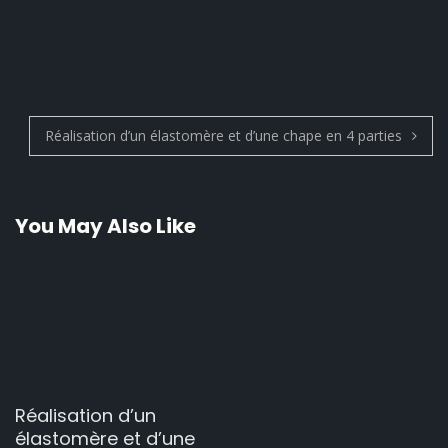
é
t
i
e
r
s
Réalisation d’un élastomère et d’une chape en 4 parties
d
P
’
o
a
r
You May Also Like
s
t
t
n
a
v
Réalisation d’un
élastomère et d’une