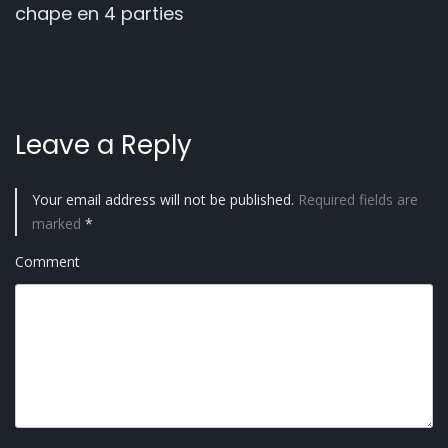
i
chape en 4 parties
g
a
t
Leave a Reply
i
o
Your email address will not be published.
Required fields are
marked
*
n
Comment