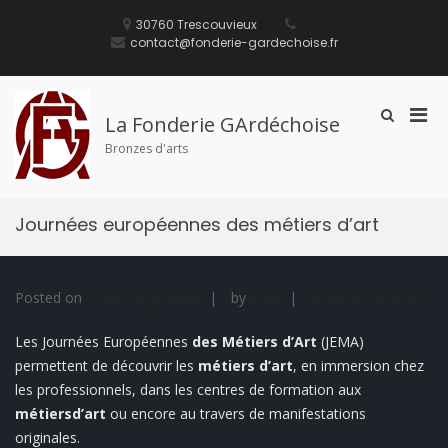
S
30760 Trescouvieux
k
contact@fonderie-gardechoise.fr
i
p
t
o
P
S
c
La Fonderie GArdéchoise
h
o
r
Bronzes d'arts
o
n
i
w
t
m
S
e
e
a
n
Journées européennes des métiers d’art
a
t
r
r
y
c
M
h
F
Posted on
11 February 2020
by
Fred
Leave a Comment
e
o
o
n
n
r
Les Journées Européennes
des Métiers d’Art
(JEMA)
u
J
m
permettent de découvrir les
métiers d’art
, en immersion chez
f
o
les professionnels, dans les centres de formation aux
o
u
r
métiersd’art
ou encore au travers de manifestations
r
M
originales.
n